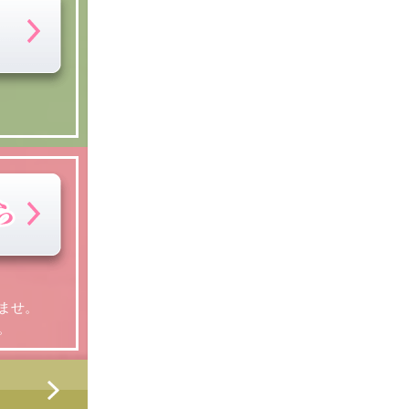
ませ。
。