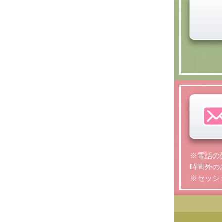
※電話の受
時間外の
※セッシ