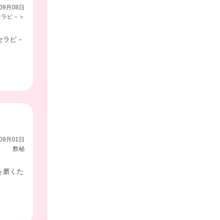
09月08日
セラピ－＞
セラピ－
09月01日
数秘
を磨くた